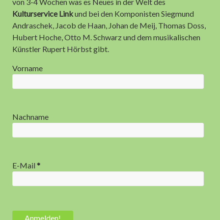
von 3-4 Wochen was es Neues in der Welt des
Kulturservice Link
und bei den Komponisten Siegmund
Kulturservice Link 2025: Die 12 Jahres-Highlights
Andraschek, Jacob de Haan, Johan de Meij, Thomas Doss,
10 Jahre Kulturservice Link – 10 Jahre Blasmusikblog.com
Hubert Hoche, Otto M. Schwarz und dem musikalischen
Künstler Rupert Hörbst gibt.
Anzeige
Vorname
Nachname
E-Mail
*