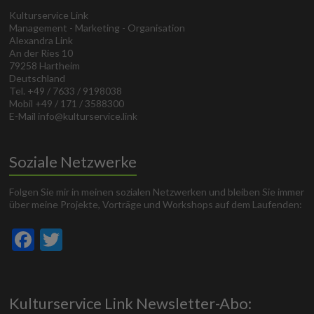
Kulturservice Link
Management - Marketing - Organisation
Alexandra Link
An der Ries 10
79258 Hartheim
Deutschland
Tel. +49 / 7633 / 9198038
Mobil +49 / 171 / 3588300
E-Mail info@kulturservice.link
Soziale Netzwerke
Folgen Sie mir in meinen sozialen Netzwerken und bleiben Sie immer
über meine Projekte, Vorträge und Workshops auf dem Laufenden:
F
T
ac
w
e
itt
b
er
Kulturservice Link Newsletter-Abo: