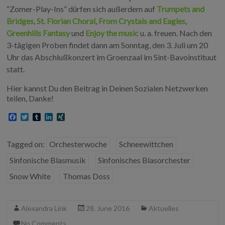
“Zomer-Play-Ins” dürfen sich außerdem auf
Trumpets and
Bridges
,
St. Florian Choral
,
From Crystals and Eagles
,
Greenhills Fantasy
und
Enjoy the music
u. a. freuen. Nach den
3-tägigen Proben findet dann am Sonntag, den 3. Juli um 20
Uhr das Abschlußkonzert im Groenzaal im Sint-Bavoinstituut
statt.
Hier kannst Du den Beitrag in Deinen Sozialen Netzwerken
teilen, Danke!
F
T
T
L
X
a
w
u
i
I
c
i
m
n
N
e
t
b
k
G
Tagged on:
Orchesterwoche
Schneewittchen
b
t
l
e
o
e
r
d
Sinfonische Blasmusik
Sinfonisches Blasorchester
o
r
I
k
n
Snow White
Thomas Doss
Alexandra Link
28. June 2016
Aktuelles
No Comments