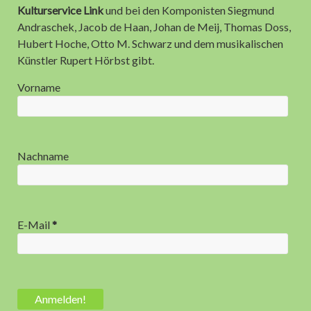
Kulturservice Link 2025: Die 12 Jahres-Highlights
Kulturservice Link
und bei den Komponisten Siegmund
Andraschek, Jacob de Haan, Johan de Meij, Thomas Doss,
10 Jahre Kulturservice Link – 10 Jahre Blasmusikblog.com
Hubert Hoche, Otto M. Schwarz und dem musikalischen
Künstler Rupert Hörbst gibt.
Anzeige
Vorname
Nachname
E-Mail
*