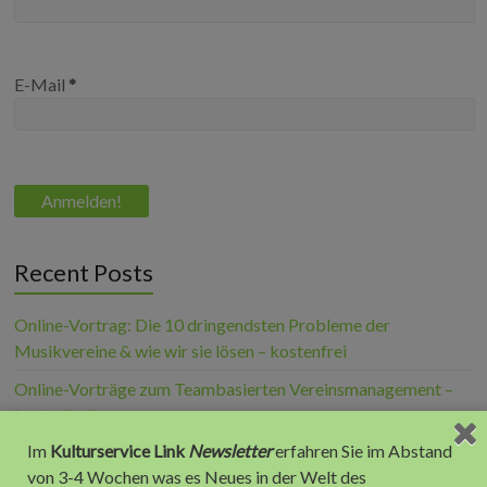
E-Mail
*
Recent Posts
Online-Vortrag: Die 10 dringendsten Probleme der
Musikvereine & wie wir sie lösen – kostenfrei
Online-Vorträge zum Teambasierten Vereinsmanagement –
kostenfrei!
Im
Kulturservice Link
Newsletter
erfahren Sie im Abstand
akustika: treffen, erleben, fachsimpeln
von 3-4 Wochen was es Neues in der Welt des