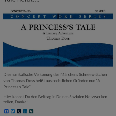
Die musikalische Vertonung des Märchens Schneewittchen
von Thomas Doss heißt aus rechtlichen Gründen nun “A
Princess’s Tale”.
Hier kannst Du den Beitrag in Deinen Sozialen Netzwerken
teilen, Danke!
F
T
T
L
X
a
w
u
i
I