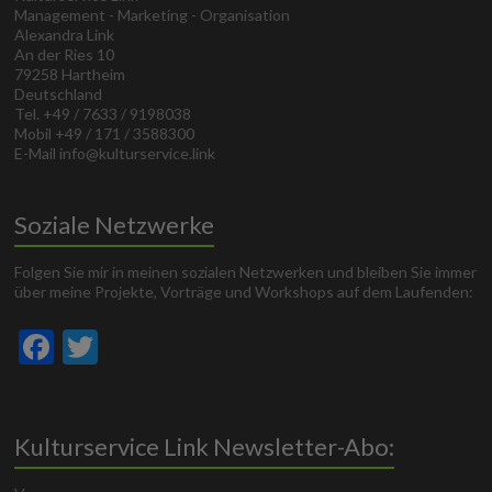
Management - Marketing - Organisation
Alexandra Link
An der Ries 10
79258 Hartheim
Deutschland
Tel. +49 / 7633 / 9198038
Mobil +49 / 171 / 3588300
E-Mail info@kulturservice.link
Soziale Netzwerke
Folgen Sie mir in meinen sozialen Netzwerken und bleiben Sie immer
über meine Projekte, Vorträge und Workshops auf dem Laufenden:
F
T
ac
w
e
itt
b
er
Kulturservice Link Newsletter-Abo:
o