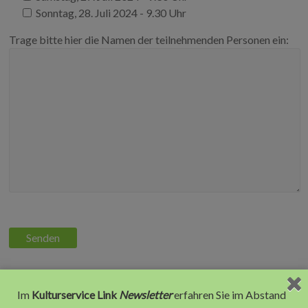
Sonntag, 28. Juli 2024 - 9.30 Uhr
Trage bitte hier die Namen der teilnehmenden Personen ein:
Achtung:
Der Online-Vortrag zu Deinem Wunschtermin findet
Im
Kulturservice Link
Newsletter
erfahren Sie im Abstand
nur statt, wenn es mindestens 5 Anmeldungen gibt.