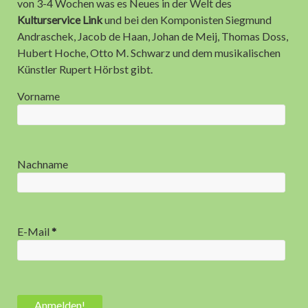
von 3-4 Wochen was es Neues in der Welt des
Kulturservice Link
und bei den Komponisten Siegmund
Hast Du vorab Fragen? Möchtest Du für deinen Musikverein
Andraschek, Jacob de Haan, Johan de Meij, Thomas Doss,
ein Angebot für ein
Online-Seminar zum Teambasierten
Hubert Hoche, Otto M. Schwarz und dem musikalischen
Vereinsmanagement
oder einer
Zukunftswerkstatt
für Deinen
Künstler Rupert Hörbst gibt.
Musikverein? Schreib mir:
Vorname
Ihr Name (Pflichtfeld)
Nachname
Ihre E-Mail-Adresse (Pflichtfeld)
E-Mail
*
Betreff