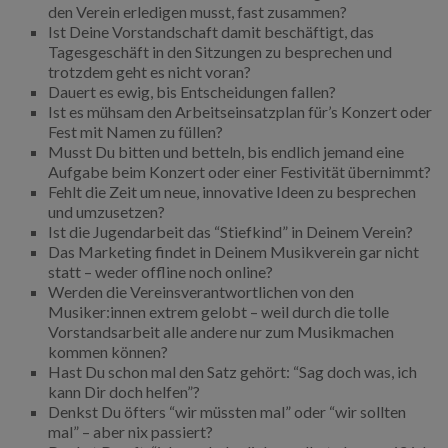
den Verein erledigen musst, fast zusammen?
Ist Deine Vorstandschaft damit beschäftigt, das
Tagesgeschäft in den Sitzungen zu besprechen und
trotzdem geht es nicht voran?
Dauert es ewig, bis Entscheidungen fallen?
Ist es mühsam den Arbeitseinsatzplan für’s Konzert oder
Fest mit Namen zu füllen?
Musst Du bitten und betteln, bis endlich jemand eine
Aufgabe beim Konzert oder einer Festivität übernimmt?
Fehlt die Zeit um neue, innovative Ideen zu besprechen
und umzusetzen?
Ist die Jugendarbeit das “Stiefkind” in Deinem Verein?
Das Marketing findet in Deinem Musikverein gar nicht
statt – weder offline noch online?
Werden die Vereinsverantwortlichen von den
Musiker:innen extrem gelobt – weil durch die tolle
Vorstandsarbeit alle andere nur zum Musikmachen
kommen können?
Hast Du schon mal den Satz gehört: “Sag doch was, ich
kann Dir doch helfen”?
Denkst Du öfters “wir müssten mal” oder “wir sollten
mal” – aber nix passiert?