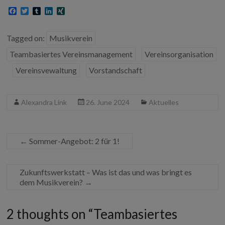
F
T
T
L
X
a
w
u
i
I
c
i
m
n
N
e
t
b
k
G
Tagged on:
Musikverein
b
t
l
e
o
e
r
d
Teambasiertes Vereinsmanagement
Vereinsorganisation
o
r
I
k
n
Vereinsvewaltung
Vorstandschaft
Alexandra Link
26. June 2024
Aktuelles
←
Sommer-Angebot: 2 für 1!
Zukunftswerkstatt – Was ist das und was bringt es
dem Musikverein?
→
2 thoughts on “
Teambasiertes