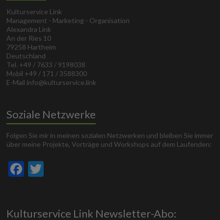
Kulturservice Link
Management - Marketing - Organisation
Alexandra Link
An der Ries 10
79258 Hartheim
Deutschland
Tel. +49 / 7633 / 9198038
Mobil +49 / 171 / 3588300
E-Mail info@kulturservice.link
Soziale Netzwerke
Folgen Sie mir in meinen sozialen Netzwerken und bleiben Sie immer
über meine Projekte, Vorträge und Workshops auf dem Laufenden:
F
T
ac
w
e
itt
b
er
Kulturservice Link Newsletter-Abo: