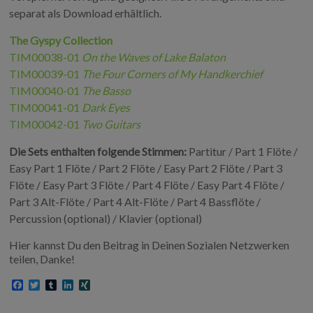
separat als Download erhältlich.
The Gyspy Collection
TIM00038-01
On the Waves of Lake Balaton
TIM00039-01
The Four Corners of My Handkerchief
TIM00040-01
The Basso
TIM00041-01
Dark Eyes
TIM00042-01
Two Guitars
Die Sets enthalten folgende Stimmen:
Partitur / Part 1 Flöte /
Easy Part 1 Flöte / Part 2 Flöte / Easy Part 2 Flöte / Part 3
Flöte / Easy Part 3 Flöte / Part 4 Flöte / Easy Part 4 Flöte /
Part 3 Alt-Flöte / Part 4 Alt-Flöte / Part 4 Bassflöte /
Percussion (optional) / Klavier (optional)
Hier kannst Du den Beitrag in Deinen Sozialen Netzwerken
teilen, Danke!
F
T
T
L
X
a
w
u
i
I
c
i
m
n
N