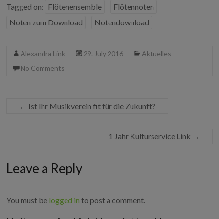
e
t
b
k
G
Tagged on:
Flötenensemble
Flötennoten
b
t
l
e
o
e
r
d
Noten zum Download
Notendownload
o
r
I
k
n
Alexandra Link
29. July 2016
Aktuelles
No Comments
←
Ist Ihr Musikverein fit für die Zukunft?
1 Jahr Kulturservice Link
→
Leave a Reply
You must be
logged in
to post a comment.