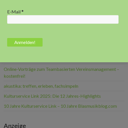
E-Mail
*
Recent Posts
Online-Vortrag: Die 10 dringendsten Probleme der
Musikvereine & wie wir sie lösen – kostenfrei
Online-Vorträge zum Teambasierten Vereinsmanagement –
kostenfrei!
akustika: treffen, erleben, fachsimpeln
Kulturservice Link 2025: Die 12 Jahres-Highlights
10 Jahre Kulturservice Link – 10 Jahre Blasmusikblog.com
Anzeige