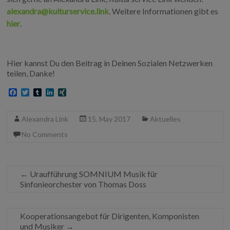
alexandra@kulturservice.link
. Weitere Informationen gibt es
hier
.
Hier kannst Du den Beitrag in Deinen Sozialen Netzwerken
teilen, Danke!
F
T
T
L
X
a
w
u
i
I
c
i
m
n
N
e
t
b
k
G
Alexandra Link
15. May 2017
Aktuelles
b
t
l
e
o
e
r
d
No Comments
o
r
I
k
n
←
Uraufführung SOMNIUM Musik für
Sinfonieorchester von Thomas Doss
Kooperationsangebot für Dirigenten, Komponisten
und Musiker
→