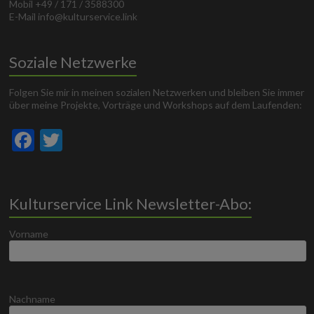
Mobil +49 / 171 / 3588300
E-Mail info@kulturservice.link
Soziale Netzwerke
Folgen Sie mir in meinen sozialen Netzwerken und bleiben Sie immer
über meine Projekte, Vorträge und Workshops auf dem Laufenden:
F
T
ac
w
e
itt
b
er
Kulturservice Link Newsletter-Abo:
o
Vorname
o
k
Nachname