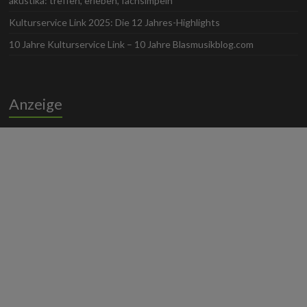
akustika: treffen, erleben, fachsimpeln
Kulturservice Link 2025: Die 12 Jahres-Highlights
10 Jahre Kulturservice Link – 10 Jahre Blasmusikblog.com
Anzeige