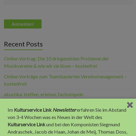
Recent Posts
Online-Vortrag: Die 10 dringendsten Probleme der
Musikvereine & wie wir sie lösen – kostenfrei
Online-Vorträge zum Teambasierten Vereinsmanagement –
kostenfrei!
akustika: treffen, erleben, fachsimpeln
Kulturservice Link 2025: Die 12 Jahres-Highlights
Im
Kulturservice Link
Newsletter
erfahren Sie im Abstand
10 Jahre Kulturservice Link – 10 Jahre Blasmusikblog.com
von 3-4 Wochen was es Neues in der Welt des
Kulturservice Link
und bei den Komponisten Siegmund
Andraschek, Jacob de Haan, Johan de Meij, Thomas Doss,