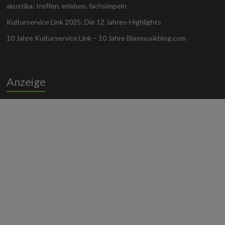
akustika: treffen, erleben, fachsimpeln
Kulturservice Link 2025: Die 12 Jahres-Highlights
10 Jahre Kulturservice Link – 10 Jahre Blasmusikblog.com
Anzeige