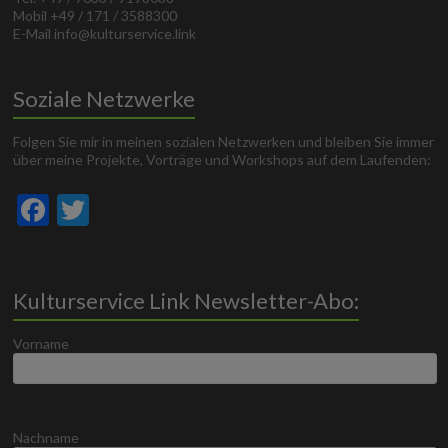
Mobil +49 / 171 / 3588300
E-Mail info@kulturservice.link
Soziale Netzwerke
Folgen Sie mir in meinen sozialen Netzwerken und bleiben Sie immer
über meine Projekte, Vorträge und Workshops auf dem Laufenden:
F
T
ac
w
e
itt
b
er
Kulturservice Link Newsletter-Abo:
o
Vorname
o
k
Nachname