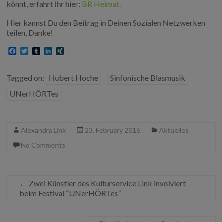
könnt, erfahrt Ihr hier:
BR Heimat.
Hier kannst Du den Beitrag in Deinen Sozialen Netzwerken
teilen, Danke!
F
T
T
L
X
a
w
u
i
I
c
i
m
n
N
e
t
b
k
G
Tagged on:
Hubert Hoche
Sinfonische Blasmusik
b
t
l
e
o
e
r
d
UNerHÖRTes
o
r
I
k
n
Alexandra Link
23. February 2016
Aktuelles
No Comments
←
Zwei Künstler des Kulturservice Link involviert
beim Festival “UNerHÖRTes”