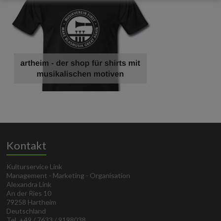
Kontakt
Kulturservice Link
Management - Marketing - Organisation
Alexandra Link
An der Ries 10
79258 Hartheim
Deutschland
Tel. +49 / 7633 / 9198038