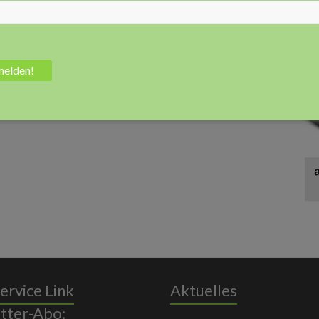
Anz
ervice Link
Aktuelles
tter-Abo: