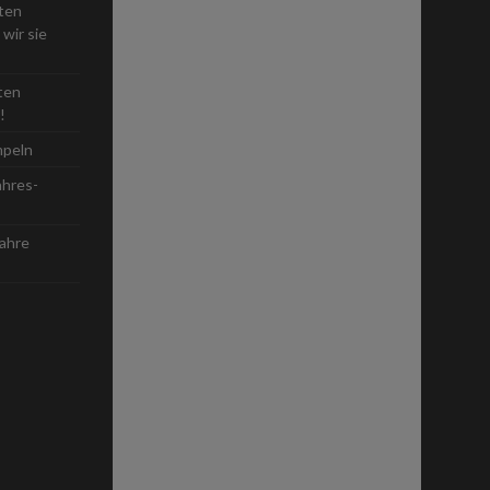
sten
wir sie
ten
!
mpeln
ahres-
Jahre