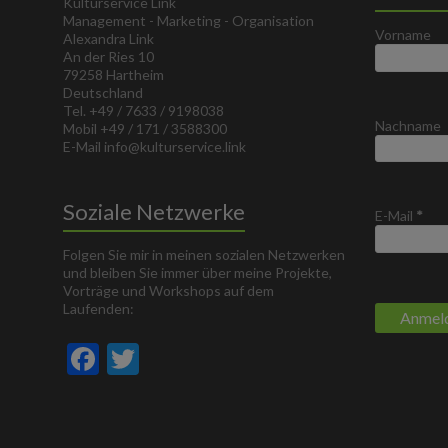
Kulturservice Link
Management - Marketing - Organisation
Vorname
Alexandra Link
An der Ries 10
79258 Hartheim
Deutschland
Tel. +49 / 7633 / 9198038
Nachname
Mobil +49 / 171 / 3588300
E-Mail info@kulturservice.link
Soziale Netzwerke
E-Mail
*
Folgen Sie mir in meinen sozialen Netzwerken
und bleiben Sie immer über meine Projekte,
Vorträge und Workshops auf dem
Laufenden:
F
T
ac
w
e
itt