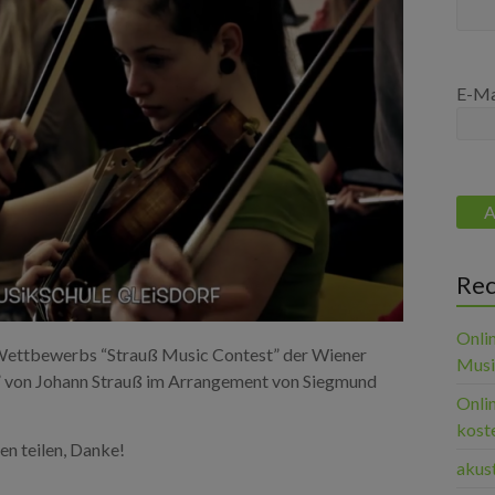
E-Ma
Rec
Onli
 Wettbewerbs “Strauß Music Contest” der Wiener
Musik
” von Johann Strauß im Arrangement von Siegmund
Onli
koste
en teilen, Danke!
akust