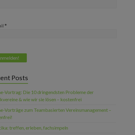
il
*
ent Posts
ne-Vortrag: Die 10 dringendsten Probleme der
vereine & wie wir sie lösen – kostenfrei
ne-Vorträge zum Teambasierten Vereinsmanagement –
nfrei!
ika: treffen, erleben, fachsimpeln