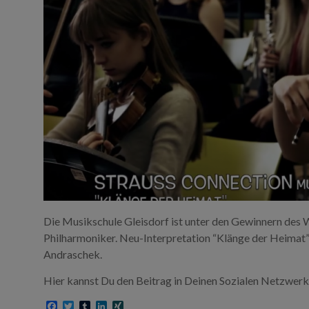
Die Musikschule Gleisdorf ist unter den Gewinnern des
Philharmoniker. Neu-Interpretation “Klänge der Heimat
Andraschek.
Hier kannst Du den Beitrag in Deinen Sozialen Netzwerk
F
T
T
L
X