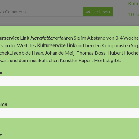
Kultu
No Comments
weiter lesen
10 J
Anz
urservice Link
Newsletter
erfahren Sie im Abstand von 3-4 Woche
s in der Welt des
Kulturservice Link
und bei den Komponisten Si
chek, Jacob de Haan, Johan de Meij, Thomas Doss, Hubert Hoche
arz und dem musikalischen Künstler Rupert Hörbst gibt.
me
ame
*