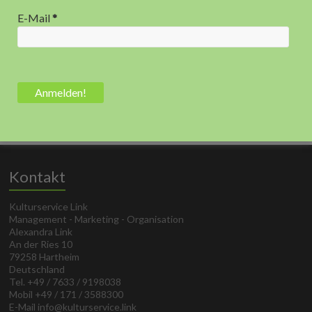
E-Mail
*
Kontakt
Kulturservice Link
Management - Marketing - Organisation
Alexandra Link
An der Ries 10
79258 Hartheim
Deutschland
Tel. +49 / 7633 / 9198038
Mobil +49 / 171 / 3588300
E-Mail info@kulturservice.link