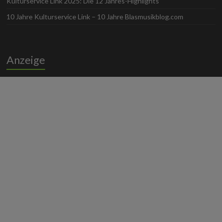
Kulturservice Link 2025: Die 12 Jahres-Highlights
10 Jahre Kulturservice Link – 10 Jahre Blasmusikblog.com
Anzeige