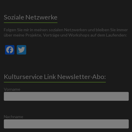
Soziale Netzwerke
Folgen Sie mir in meinen sozialen Netzwerken und bleiben Sie immer
über meine Projekte, Vorträge und Workshops auf dem Laufenden:
F
T
ac
w
e
itt
b
er
Kulturservice Link Newsletter-Abo:
o
Vorname
o
k
Nachname