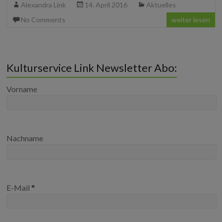
Alexandra Link
14. April 2016
Aktuelles
e
t
b
k
G
b
t
l
e
No Comments
weiter lesen
o
e
r
d
o
r
I
k
n
Kulturservice Link Newsletter Abo:
Vorname
Nachname
E-Mail
*