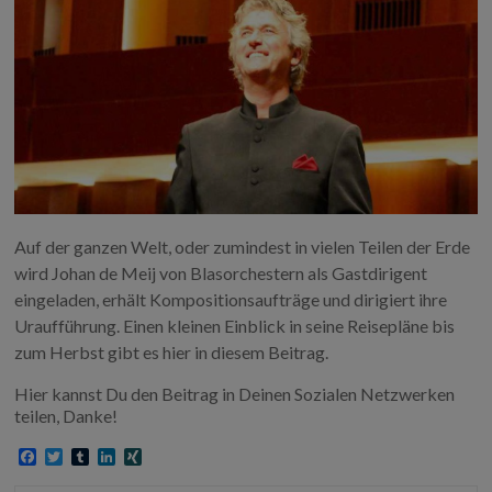
Auf der ganzen Welt, oder zumindest in vielen Teilen der Erde
wird Johan de Meij von Blasorchestern als Gastdirigent
eingeladen, erhält Kompositionsaufträge und dirigiert ihre
Uraufführung. Einen kleinen Einblick in seine Reisepläne bis
zum Herbst gibt es hier in diesem Beitrag.
Hier kannst Du den Beitrag in Deinen Sozialen Netzwerken
teilen, Danke!
F
T
T
L
X
a
w
u
i
I
c
i
m
n
N