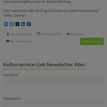
zum Herbst gibt es hier in diesem Beitrag.
Hier kannst Du den Beitrag in Deinen Sozialen Netzwerken
teilen, Danke!
F
T
T
L
X
a
w
u
i
I
c
i
m
n
N
Alexandra Link
14. April 2016
Aktuelles
e
t
b
k
G
b
t
l
e
No Comments
weiter lesen
o
e
r
d
o
r
I
k
n
Kulturservice Link Newsletter Abo:
Vorname
Nachname