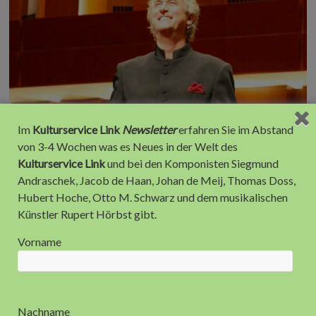
Im
Kulturservice Link
Newsletter
erfahren Sie im Abstand
Johan de Meij gewinnt mit seiner neuen Komposition “Echoes
von 3-4 Wochen was es Neues in der Welt des
of San Marco” den 2. Preis beim 30. Internationalen
Kulturservice Link
und bei den Komponisten Siegmund
Kompositionswettbewerb in Corciano, Italien.
Andraschek, Jacob de Haan, Johan de Meij, Thomas Doss,
Hubert Hoche, Otto M. Schwarz und dem musikalischen
Hier kannst Du den Beitrag in Deinen Sozialen Netzwerken
Künstler Rupert Hörbst gibt.
teilen, Danke!
Vorname
F
T
T
L
X
a
w
u
i
I
c
i
m
n
N
Alexandra Link
15. May 2016
Aktuelles
e
t
b
k
G
b
t
l
e
No Comments
weiter lesen
o
e
r
d
o
r
I
Nachname