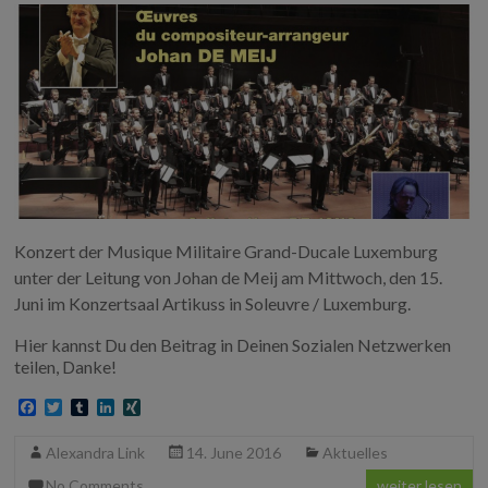
Konzert der Musique Militaire Grand-Ducale Luxemburg
unter der Leitung von Johan de Meij am Mittwoch, den 15.
Juni im Konzertsaal Artikuss in Soleuvre / Luxemburg.
Hier kannst Du den Beitrag in Deinen Sozialen Netzwerken
teilen, Danke!
F
T
T
L
X
a
w
u
i
I
c
i
m
n
N
Alexandra Link
14. June 2016
Aktuelles
e
t
b
k
G
b
t
l
e
No Comments
weiter lesen