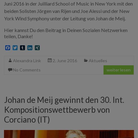
Juni 2016 in der Juilliard School of Music in New York mit den
beiden Solisten Jörgen van Rijen und Joe Alessi und der New
York Wind Symphony unter der Leitung von Johan de Meij.
Hier kannst Du den Beitrag in Deinen Sozialen Netzwerken
teilen, Danke!
F
T
T
L
X
a
w
u
i
I
c
i
m
n
N
Alexandra Link
2. June 2016
Aktuelles
e
t
b
k
G
b
t
l
e
No Comments
weiter lesen
o
e
r
d
o
r
I
k
n
Johan de Meij gewinnt den 30. Int.
Kompositionswettbewerb von
Corciano (IT)