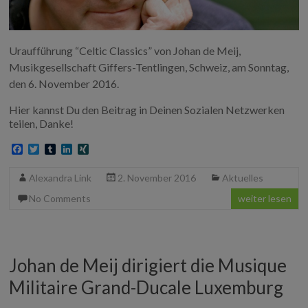
Uraufführung “Celtic Classics” von Johan de Meij,
Musikgesellschaft Giffers-Tentlingen, Schweiz, am Sonntag,
den 6. November 2016.
Hier kannst Du den Beitrag in Deinen Sozialen Netzwerken
teilen, Danke!
F
T
T
L
X
a
w
u
i
I
c
i
m
n
N
Alexandra Link
2. November 2016
Aktuelles
e
t
b
k
G
b
t
l
e
No Comments
weiter lesen
o
e
r
d
o
r
I
k
n
Johan de Meij dirigiert die Musique
Militaire Grand-Ducale Luxemburg