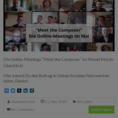
Die Online-Meetings “Meet the Composer” im Monat Mai im
Überblick!
Hier kannst Du den Beitrag in Deinen Sozialen Netzwerken
teilen, Danke!
F
T
T
L
X
a
w
u
i
I
c
i
m
n
N
Alexandra Link
11. May 2020
Aktuelles
e
t
b
k
G
b
t
l
e
No Comments
weiter lesen
o
e
r
d
o
r
I