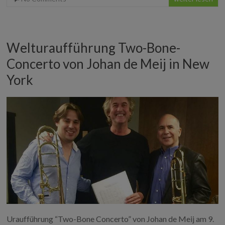
o
e
r
d
o
r
I
k
n
Welturaufführung Two-Bone-
Concerto von Johan de Meij in New
York
Uraufführung “Two-Bone Concerto” von Johan de Meij am 9.