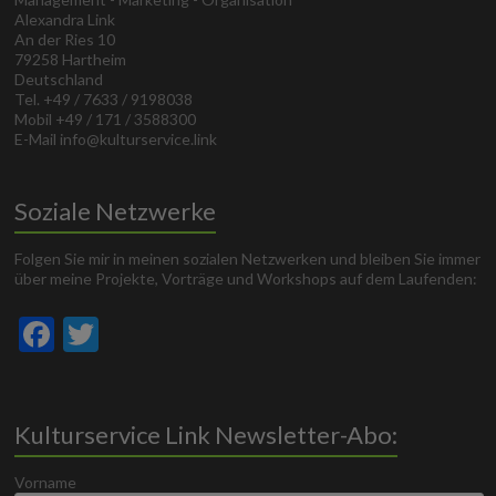
Alexandra Link
An der Ries 10
79258 Hartheim
Deutschland
Tel. +49 / 7633 / 9198038
Mobil +49 / 171 / 3588300
E-Mail info@kulturservice.link
Soziale Netzwerke
Folgen Sie mir in meinen sozialen Netzwerken und bleiben Sie immer
über meine Projekte, Vorträge und Workshops auf dem Laufenden:
F
T
ac
w
e
itt
b
er
Kulturservice Link Newsletter-Abo:
o
Vorname