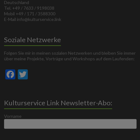
Deutschland
Tel. +49 / 7633 / 9198038
Mobil +49 / 171 / 3588300
E-Mail info@kulturservice.link
Soziale Netzwerke
Folgen Sie mir in meinen sozialen Netzwerken und bleiben Sie immer
über meine Projekte, Vorträge und Workshops auf dem Laufenden:
F
T
ac
w
e
itt
b
er
Kulturservice Link Newsletter-Abo:
o
Vorname
o
k