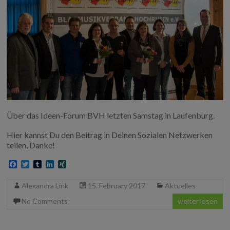
Über das Ideen-Forum BVH letzten Samstag in Laufenburg.
Hier kannst Du den Beitrag in Deinen Sozialen Netzwerken
teilen, Danke!
F
T
T
L
X
a
w
u
i
I
c
i
m
n
N
Alexandra Link
15. February 2017
Aktuelles
e
t
b
k
G
b
t
l
e
No Comments
weiter lesen
o
e
r
d
o
r
I
k
n