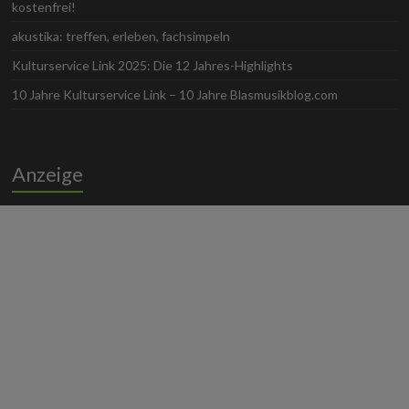
kostenfrei!
akustika: treffen, erleben, fachsimpeln
Kulturservice Link 2025: Die 12 Jahres-Highlights
10 Jahre Kulturservice Link – 10 Jahre Blasmusikblog.com
Anzeige