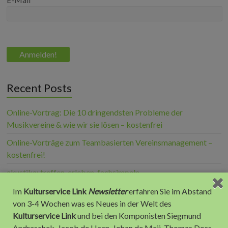
Recent Posts
Online-Vortrag: Die 10 dringendsten Probleme der
Musikvereine & wie wir sie lösen – kostenfrei
Online-Vorträge zum Teambasierten Vereinsmanagement –
kostenfrei!
akustika: treffen, erleben, fachsimpeln
Kulturservice Link 2025: Die 12 Jahres-Highlights
Im
Kulturservice Link
Newsletter
erfahren Sie im Abstand
von 3-4 Wochen was es Neues in der Welt des
10 Jahre Kulturservice Link – 10 Jahre Blasmusikblog.com
Kulturservice Link
und bei den Komponisten Siegmund
Andraschek, Jacob de Haan, Johan de Meij, Thomas Doss,