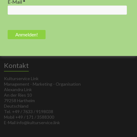
E-Mail
*
Kontakt
Kulturservice Link
Management - Marketing - Organisation
Alexandra Link
An der Ries 10
79258 Hartheim
Deutschland
Tel. +49 / 7633 / 9198038
Mobil +49 / 171 / 3588300
E-Mail info@kulturservice.link