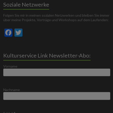
Soziale Netzwerke
Folgen Sie mir in meinen sozialen Netzwerken und bleiben Sie immer
über meine Projekte, Vorträge und Workshops auf dem Laufenden:
F
T
ac
w
e
itt
b
er
Kulturservice Link Newsletter-Abo:
o
Vorname
o
k
Nachname