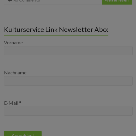
o
e
r
d
o
r
I
k
n
Kulturservice Link Newsletter Abo:
Vorname
Nachname
E-Mail
*