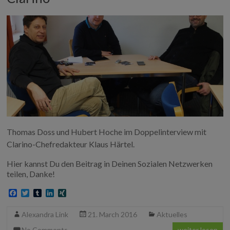
Thomas Doss und Hubert Hoche im Doppelinterview mit
Clarino-Chefredakteur Klaus Härtel.
Hier kannst Du den Beitrag in Deinen Sozialen Netzwerken
teilen, Danke!
F
T
T
L
X
a
w
u
i
I
c
i
m
n
N
Alexandra Link
21. March 2016
Aktuelles
e
t
b
k
G
b
t
l
e
No Comments
weiter lesen