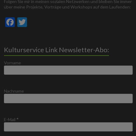
Folgen Sie mir in meinen sozialen Netzwerken und bleiben Sie immer
über meine Projekte, Vorträge und Workshops auf dem Laufenden:
F
T
ac
w
e
itt
b
er
Kulturservice Link Newsletter-Abo:
o
Vorname
o
k
Nachname
E-Mail
*