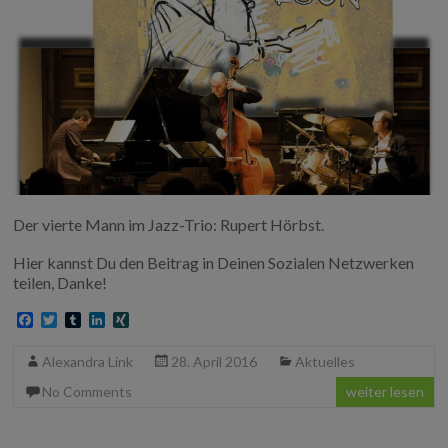
Der vierte Mann im Jazz-Trio: Rupert Hörbst.
Hier kannst Du den Beitrag in Deinen Sozialen Netzwerken
teilen, Danke!
F
T
T
L
X
a
w
u
i
I
c
i
m
n
N
Alexandra Link
28. April 2016
Aktuelles
e
t
b
k
G
b
t
l
e
No Comments
weiter lesen
o
e
r
d
o
r
I
k
n