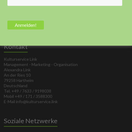
Kontakt
Kulturservice Link
Management - Marketing - Organisation
Alexandra Link
An der Ries 10
79258 Hartheim
Deutschland
Tel. +49 / 7633 / 9198038
Mobil +49 / 171 / 3588300
E-Mail info@kulturservice.link
Soziale Netzwerke