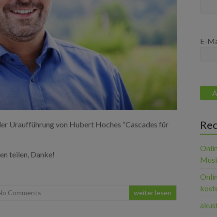
E-Ma
Rec
der Uraufführung von Hubert Hoches “Cascades für
Onli
en teilen, Danke!
Musik
Onli
koste
No Comments
weiter lesen
akust