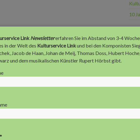
Kultu
10 J
Anz
urservice Link
Newsletter
erfahren Sie im Abstand von 3-4 Woche
s in der Welt des
Kulturservice Link
und bei den Komponisten Si
chek, Jacob de Haan, Johan de Meij, Thomas Doss, Hubert Hoche
arz und dem musikalischen Künstler Rupert Hörbst gibt.
me
ame
*