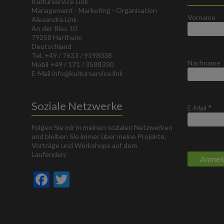
Kulturservice Link
Management - Marketing - Organisation
Vorname
Alexandra Link
An der Ries 10
79258 Hartheim
Deutschland
Tel. +49 / 7633 / 9198038
Nachname
Mobil +49 / 171 / 3588300
E-Mail info@kulturservice.link
Soziale Netzwerke
E-Mail
*
Folgen Sie mir in meinen sozialen Netzwerken
und bleiben Sie immer über meine Projekte,
Vorträge und Workshops auf dem
Laufenden:
F
T
ac
w
e
itt