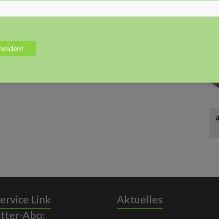
Anz
ervice Link
Aktuelles
tter-Abo: