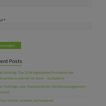
il
*
ent Posts
ne-Vortrag: Die 10 dringendsten Probleme der
vereine & wie wir sie lösen – kostenfrei
ne-Vorträge zum Teambasierten Vereinsmanagement –
nfrei!
ika: treffen, erleben, fachsimpeln