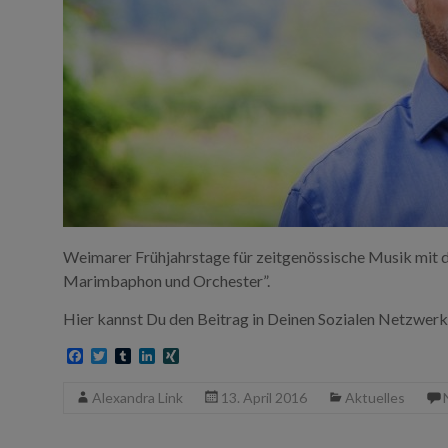
Weimarer Frühjahrstage für zeitgenössische Musik mit 
Marimbaphon und Orchester”.
Hier kannst Du den Beitrag in Deinen Sozialen Netzwerk
F
T
T
L
X
a
w
u
i
I
c
i
m
n
N
Alexandra Link
13. April 2016
Aktuelles
e
t
b
k
G
b
t
l
e
o
e
r
d