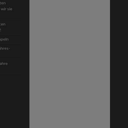
sten
wir sie
ten
!
mpeln
ahres-
Jahre