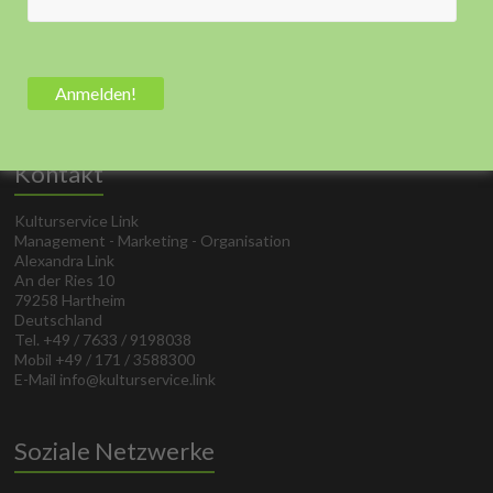
Kontakt
Kulturservice Link
Management - Marketing - Organisation
Alexandra Link
An der Ries 10
79258 Hartheim
Deutschland
Tel. +49 / 7633 / 9198038
Mobil +49 / 171 / 3588300
E-Mail info@kulturservice.link
Soziale Netzwerke