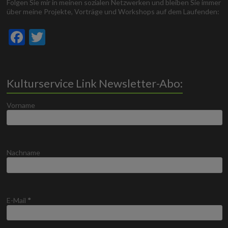
Folgen Sie mir in meinen sozialen Netzwerken und bleiben Sie immer
über meine Projekte, Vorträge und Workshops auf dem Laufenden:
F
T
ac
w
e
itt
b
er
Kulturservice Link Newsletter-Abo:
o
Vorname
o
k
Nachname
E-Mail
*