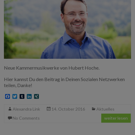
Neue Kammermusikwerke von Hubert Hoche.
Hier kannst Du den Beitrag in Deinen Sozialen Netzwerken
teilen, Danke!
F
T
T
L
X
a
w
u
i
I
c
i
m
n
N
Alexandra Link
14. October 2016
Aktuelles
e
t
b
k
G
b
t
l
e
No Comments
weiter lesen
o
e
r
d
o
r
I
k
n