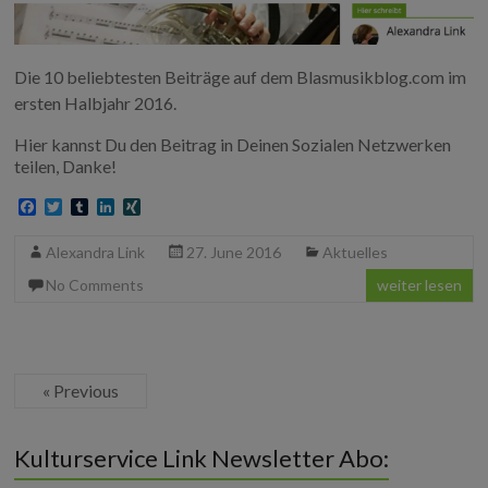
Die 10 beliebtesten Beiträge auf dem Blasmusikblog.com im
ersten Halbjahr 2016.
Hier kannst Du den Beitrag in Deinen Sozialen Netzwerken
teilen, Danke!
F
T
T
L
X
a
w
u
i
I
c
i
m
n
N
Alexandra Link
27. June 2016
Aktuelles
e
t
b
k
G
b
t
l
e
No Comments
weiter lesen
o
e
r
d
o
r
I
k
n
« Previous
Kulturservice Link Newsletter Abo: