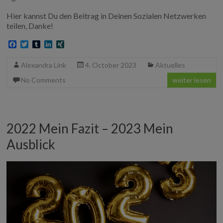
Hier kannst Du den Beitrag in Deinen Sozialen Netzwerken
teilen, Danke!
F
T
T
L
X
a
w
u
i
I
c
i
m
n
N
Alexandra Link
4. October 2023
Aktuelles
e
t
b
k
G
b
t
l
e
No Comments
weiter lesen
o
e
r
d
o
r
I
k
n
2022 Mein Fazit – 2023 Mein
Ausblick