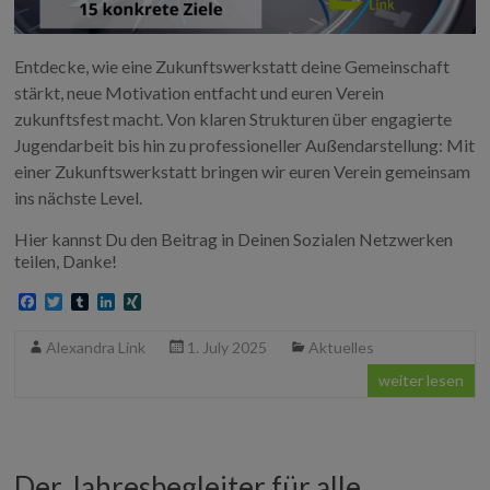
Entdecke, wie eine Zukunftswerkstatt deine Gemeinschaft
stärkt, neue Motivation entfacht und euren Verein
zukunftsfest macht. Von klaren Strukturen über engagierte
Jugendarbeit bis hin zu professioneller Außendarstellung: Mit
einer Zukunftswerkstatt bringen wir euren Verein gemeinsam
ins nächste Level.
Hier kannst Du den Beitrag in Deinen Sozialen Netzwerken
teilen, Danke!
F
T
T
L
X
a
w
u
i
I
c
i
m
n
N
Alexandra Link
1. July 2025
Aktuelles
e
t
b
k
G
b
t
l
e
weiter lesen
o
e
r
d
o
r
I
k
n
Der Jahresbegleiter für alle