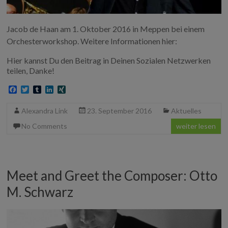
Jacob de Haan am 1. Oktober 2016 in Meppen bei einem
Orchesterworkshop. Weitere Informationen hier:
Hier kannst Du den Beitrag in Deinen Sozialen Netzwerken
teilen, Danke!
F
T
T
L
X
a
w
u
i
I
c
i
m
n
N
Alexandra Link
23. September 2016
Aktuelles
e
t
b
k
G
b
t
l
e
No Comments
weiter lesen
o
e
r
d
o
r
I
k
n
Meet and Greet the Composer: Otto
M. Schwarz