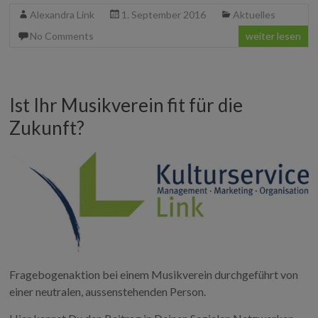
c
i
m
n
N
Alexandra Link
1. September 2016
Aktuelles
e
t
b
k
G
b
t
l
e
No Comments
weiter lesen
o
e
r
d
o
r
I
k
n
Ist Ihr Musikverein fit für die
Zukunft?
Fragebogenaktion bei einem Musikverein durchgeführt von
einer neutralen, aussenstehenden Person.