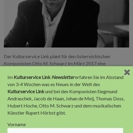
Der Kulturservice Link plant für den österreichischen
Komponisten Otto M. Schwarz im März 2017 eine
Promotion-Tour durch Deutschland. In jeweils ca. 2-stündigen
Im
Kulturservice Link
Newsletter
erfahren Sie im Abstand
Workshops wird Otto M. Schwarz sich und seine Werke
von 3-4 Wochen was es Neues in der Welt des
vorstellen. Im Mittelpunkt der Veranstaltung steht aber auch
Kulturservice Link
und bei den Komponisten Siegmund
das
Andraschek, Jacob de Haan, Johan de Meij, Thomas Doss,
Hier kannst Du den Beitrag in Deinen Sozialen Netzwerken
Hubert Hoche, Otto M. Schwarz und dem musikalischen
teilen, Danke!
Künstler Rupert Hörbst gibt.
F
T
T
L
X
Vorname
a
w
u
i
I
c
i
m
n
N
Alexandra Link
23. September 2016
Aktuelles