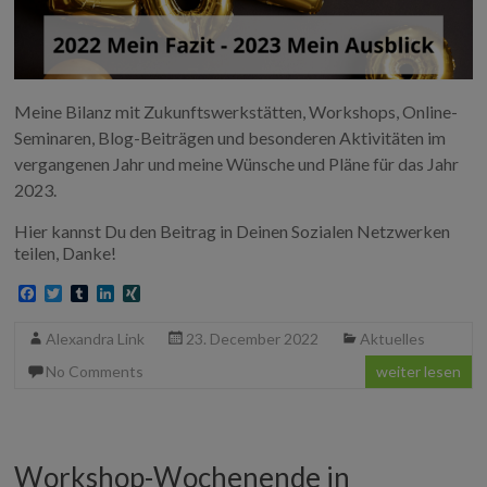
Meine Bilanz mit Zukunftswerkstätten, Workshops, Online-
Seminaren, Blog-Beiträgen und besonderen Aktivitäten im
vergangenen Jahr und meine Wünsche und Pläne für das Jahr
2023.
Hier kannst Du den Beitrag in Deinen Sozialen Netzwerken
teilen, Danke!
F
T
T
L
X
a
w
u
i
I
c
i
m
n
N
Alexandra Link
23. December 2022
Aktuelles
e
t
b
k
G
b
t
l
e
No Comments
weiter lesen
o
e
r
d
o
r
I
k
n
Workshop-Wochenende in