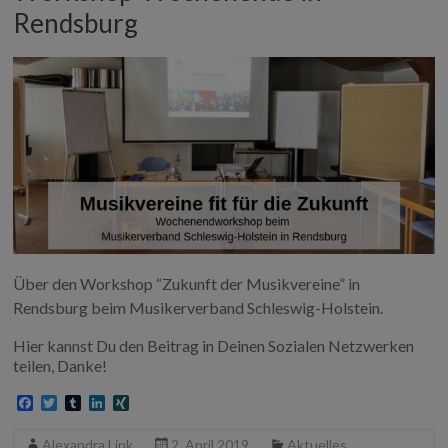
Rendsburg
Über den Workshop “Zukunft der Musikvereine” in
Rendsburg beim Musikerverband Schleswig-Holstein.
Hier kannst Du den Beitrag in Deinen Sozialen Netzwerken
teilen, Danke!
F
T
T
L
X
a
w
u
i
I
c
i
m
n
N
Alexandra Link
2. April 2019
Aktuelles