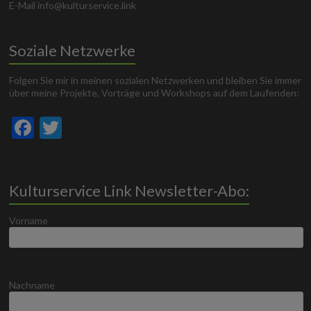
E-Mail info@kulturservice.link
Soziale Netzwerke
Folgen Sie mir in meinen sozialen Netzwerken und bleiben Sie immer
über meine Projekte, Vorträge und Workshops auf dem Laufenden:
F
T
ac
w
e
itt
b
er
Kulturservice Link Newsletter-Abo:
o
Vorname
o
k
Nachname