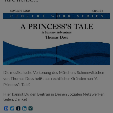
Die musikalische Vertonung des Märchens Schneewittchen
von Thomas Doss heißt aus rechtlichen Gründen nun “A
Princess’s Tale”.
Hier kannst Du den Beitrag in Deinen Sozialen Netzwerken
teilen, Danke!
F
T
T
L
X
a
w
u
i
I