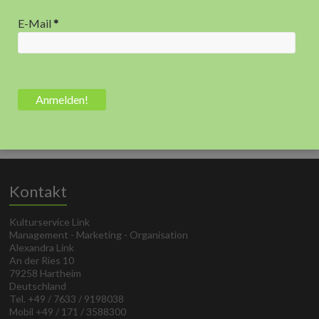
E-Mail
*
Kontakt
Kulturservice Link
Management - Marketing - Organisation
Alexandra Link
An der Ries 10
79258 Hartheim
Deutschland
Tel. +49 / 7633 / 9198038
Mobil +49 / 171 / 3588300